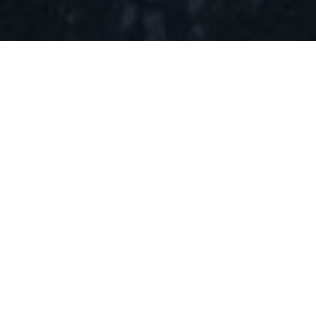
Motivation
Immer wieder werden im Hochgebirge Menschen bei
unvermittelten Lawinenabgängen verschüttet Generell
ist die Überlebenswahrscheinlichkeit dann stark davon
abhängig, wie schnell die Opfer gefunden werden.
Lawinen-Verschütteten-Suchgeräte, kurz LVS-Geräte,
helfen seit vielen Jahren beim schnellen Auffinden. Für
eine erfolgreiche Ortung muss die verschüttete Person
jedoch ebenfalls ein aktives LVS-Gerät mitführen, was
leider nur bei einem geringen Teil der Betroffenen der
Fall ist. Alternative Ortungsmöglichkeiten mittels